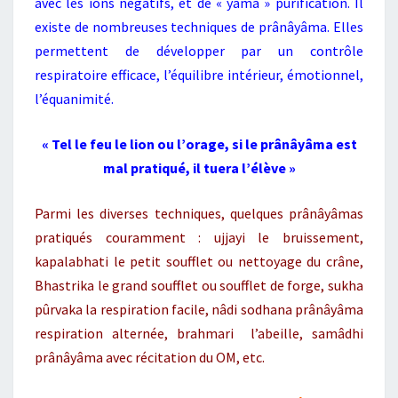
avec les ions négatifs, et de « yama » purification. Il
existe de nombreuses techniques de prânâyâma. Elles
permettent de développer par un contrôle
respiratoire efficace, l’équilibre intérieur, émotionnel,
l’équanimité.
« Tel le feu le lion ou l’orage, si le prânâyâma est
mal pratiqué, il tuera l’élève »
Parmi les diverses techniques, quelques prânâyâmas
pratiqués couramment : ujjayi le bruissement,
kapalabhati le petit soufflet ou nettoyage du crâne,
Bhastrika le grand soufflet ou soufflet de forge, sukha
pûrvaka la respiration facile, nâdi sodhana prânâyâma
respiration alternée, brahmari l’abeille, samâdhi
prânâyâma avec récitation du OM, etc.