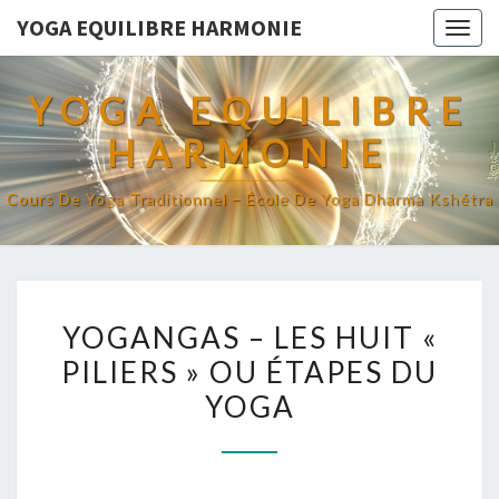
YOGA EQUILIBRE HARMONIE
Togg
navig
YOGA EQUILIBRE
HARMONIE
Cours De Yoga Traditionnel – École De Yoga Dharma Kshétra
YOGANGAS
YOGANGAS – LES HUIT «
–
PILIERS » OU ÉTAPES DU
LES
YOGA
HUIT
«
PILIERS
»