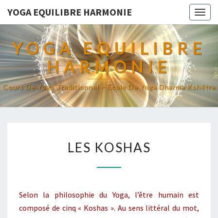
YOGA EQUILIBRE HARMONIE
Togg
navig
YOGA EQUILIBRE
HARMONIE
Cours De Yoga Traditionnel – École De Yoga Dharma Kshétra
LES
LES KOSHAS
KOSHAS
Selon la philosophie du Yoga, l’être humain est
composé de cinq « Koshas ». Au sens littéral du mot,