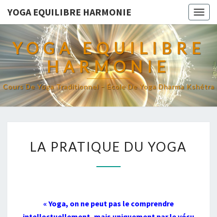
YOGA EQUILIBRE HARMONIE
Togg
navig
YOGA EQUILIBRE
HARMONIE
Cours De Yoga Traditionnel – École De Yoga Dharma Kshétra
LA
LA PRATIQUE DU YOGA
PRATIQUE
DU
YOGA
« Yoga, on ne peut pas le comprendre
intellectuellement, mais uniquement par le vécu