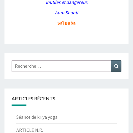
Inutiles et dangereux
Aum Shanti
Saï Baba
Rechercher :
Recher
ARTICLES RÉCENTS
Séance de kriya yoga
ARTICLE N.R.