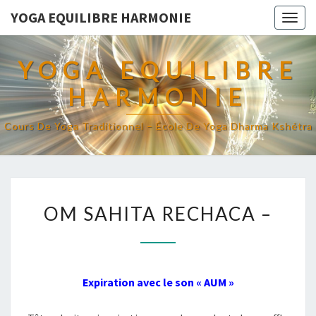
YOGA EQUILIBRE HARMONIE
Togg
navig
YOGA EQUILIBRE
HARMONIE
Cours De Yoga Traditionnel – École De Yoga Dharma Kshétra
OM
OM SAHITA RECHACA –
SAHITA
RECHACA
–
Expiration avec le son « AUM »