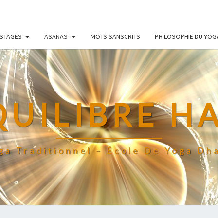
 STAGES
ASANAS
MOTS SANSCRITS
PHILOSOPHIE DU YOG
QUILIBRE H
ga Traditionnel – École De Yoga Dh